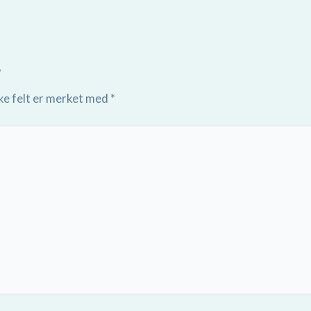
r
ke felt er merket med
*