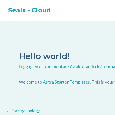
Hopp
Post
Sealx - Cloud
rett
navigation
til
innholdet
Hello world!
Legg igjen en kommentar
/ Av
aleksanderk
/
februa
Welcome to
Astra Starter Templates
. This is your
←
Forrige Innlegg