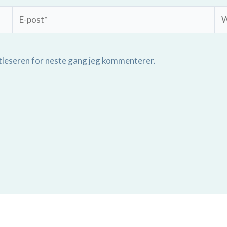
E-
We
post*
ttleseren for neste gang jeg kommenterer.